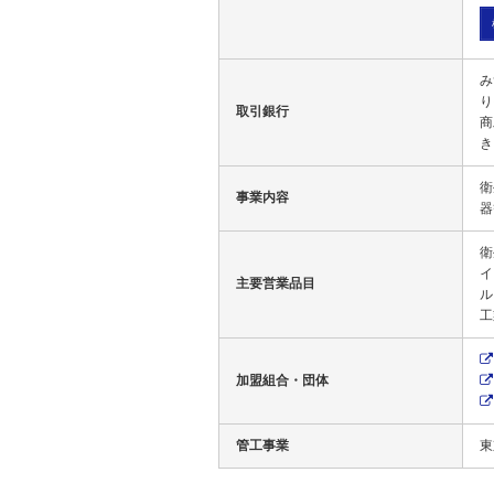
み
り
取引銀行
商
き
衛
事業内容
器
衛
イ
主要営業品目
ル
工
加盟組合・団体
管工事業
東