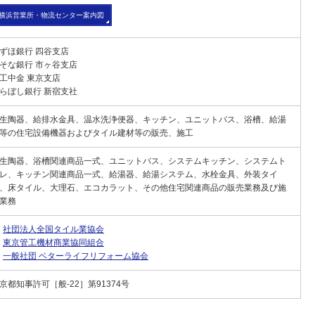
横浜営業所・物流センター案内図
ずほ銀行 四谷支店
そな銀行 市ヶ谷支店
工中金 東京支店
らぼし銀行 新宿支社
生陶器、給排水金具、温水洗浄便器、キッチン、ユニットバス、浴槽、給湯
等の住宅設備機器およびタイル建材等の販売、施工
生陶器、浴槽関連商品一式、ユニットバス、システムキッチン、システムト
レ、キッチン関連商品一式、給湯器、給湯システム、水栓金具、外装タイ
、床タイル、大理石、エコカラット、その他住宅関連商品の販売業務及び施
業務
社団法人全国タイル業協会
東京管工機材商業協同組合
一般社団 ベターライフリフォーム協会
京都知事許可［般-22］第91374号