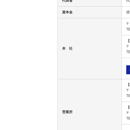
代表者
代
資本金
授
〒
T
【
〒
本 社
T
【
〒
T
【
営業所
〒
T