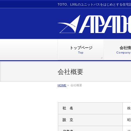
TOTO、LIXILのユニットバスをはじめとする住
トップページ
会社情
Top
Company 
会社概要
HOME
»
会社概要
社 名
株
設 立
昭