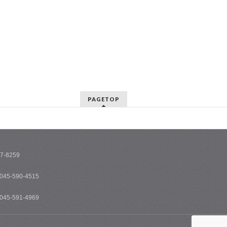
PAGETOP
-8259
5-590-4515
5-591-4969